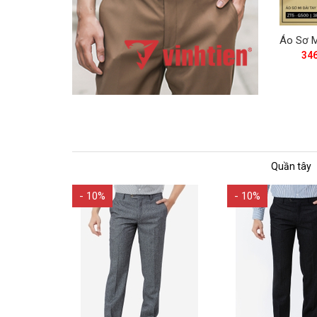
34
Quần tây
- 10%
- 10%