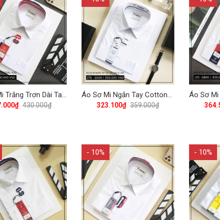
Áo Sơ Mi Trắng Trơn Dài Tay Regular 430 Vĩnh Tiến - LT5-G800
Áo Sơ Mi Ngắn Tay Cotton-Poly Regular Fit 359 Vĩnh Tiến - Vạt bầu - VM6-G500
7.000₫
430.000₫
323.100₫
359.000₫
364.
- 10%
- 10%