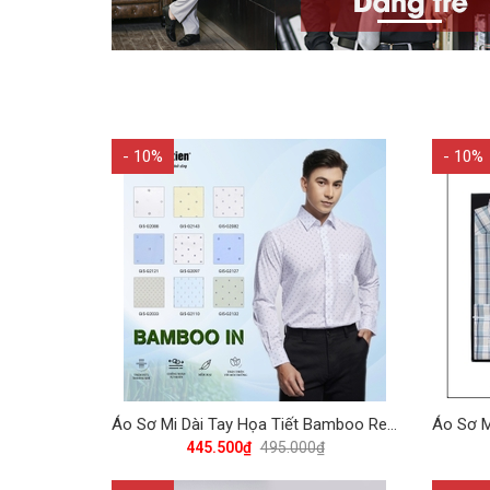
- 10%
- 10%
Áo Sơ Mi Dài Tay Họa Tiết Bamboo Regular Fit 495 Vĩnh Tiến - Nhiều Màu
445.500₫
495.000₫