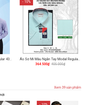
- 10%
Áo Sơ Mi Màu Trơn Dài Tay Regular 430 Vĩnh Tiến - Nhiều Màu
Áo Sơ Mi Màu Ngắn Tay Modal Regular 405 Vĩnh Tiến - Nhiều Màu
364.500₫
405.000₫
Xem 39 sản phẩm
mới
- 10%