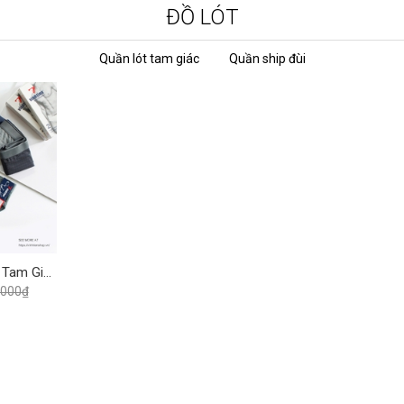
ĐỒ LÓT
Quần lót tam giác
Quần ship đùi
Combo 6 Quần Lót Tam Giác Nam Thun Lạnh Vĩnh Tiến QL - 03 - Nhiều Màu
.000₫