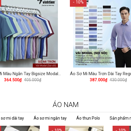
- 10%
Áo Sơ Mi Màu Ngắn Tay Bigsize Modal Regular 405 Vĩnh Tiến - Nhiều Màu
364.500₫
405.000₫
387.000₫
430.000₫
ÁO NAM
 sơ mi dài tay
Áo sơ mi ngắn tay
Áo thun Polo
Sản phẩm 
- 10%
- 10%