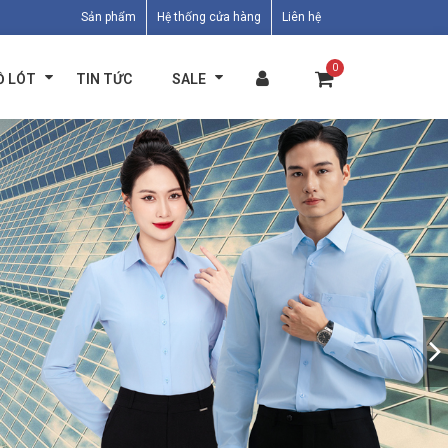
Sản phẩm
Hệ thống cửa hàng
Liên hệ
0
Ồ LÓT
TIN TỨC
SALE