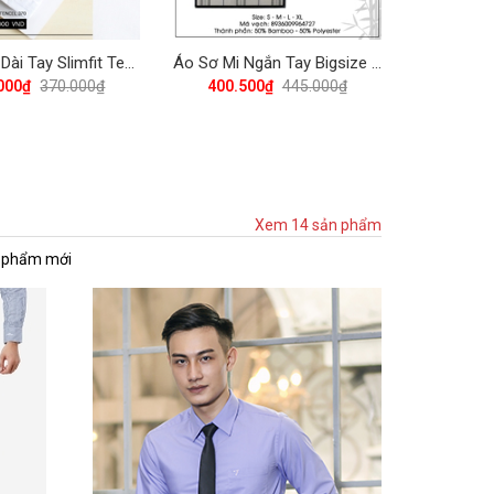
Áo Sơ Mi Dài Tay Slimfit Tencel 370 Vĩnh Tiến - TT3-GA01 - Trắng
Áo Sơ Mi Ngắn Tay Bigsize Caro Bamboo Regular Fit 445 Vĩnh Tiến - Nhiều Màu
000₫
370.000₫
400.500₫
445.000₫
Xem 14 sản phẩm
 phẩm mới