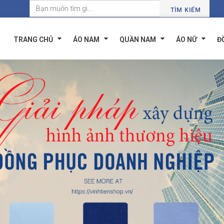
TÌM KIẾM
TRANG CHỦ
ÁO NAM
QUẦN NAM
ÁO NỮ
Đ