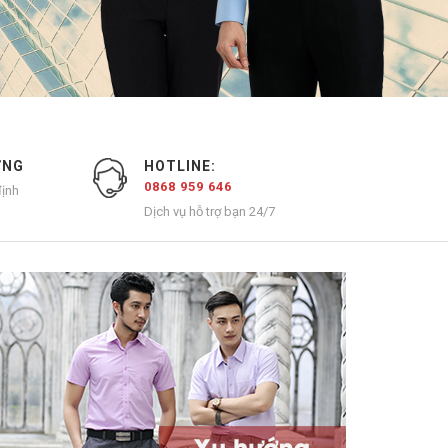
ỢNG
HOTLINE:
0868 959 646
ịnh
Dịch vụ hỗ trợ bạn 24/7