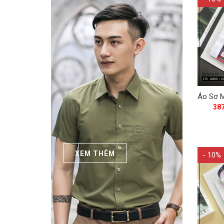
38
XEM THÊM
- 10%