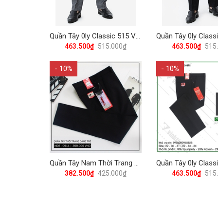
Quần Tây 0ly Classic 515 Vĩnh Tiến - Xám Muối Tiêu
463.500₫
515.000₫
463.500₫
515
- 10%
- 10%
Quần Tây Nam Thời Trang Dáng Trẻ 425 Vĩnh Tiến - ND6-C914 - Đen
382.500₫
425.000₫
463.500₫
515