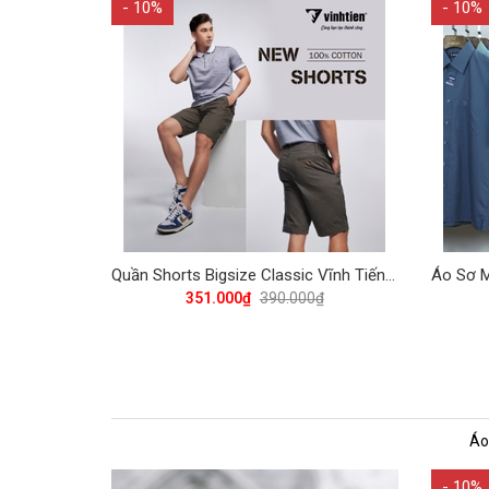
- 10%
- 10%
Quần Shorts Bigsize Classic Vĩnh Tiến 390 - Nhiều Màu
351.000₫
390.000₫
Áo
- 10%