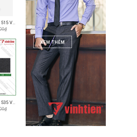
Quần Tây 0ly Classic 515 Vĩnh Tiến - Xám Xanh Muối Tiêu
000₫
XEM THÊM
Quần Tây 1ly Classic 535 Vĩnh Tiến - Nhiều Màu
000₫