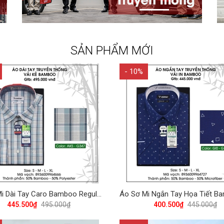
SẢN PHẨM MỚI
- 10%
Áo Sơ Mi Dài Tay Caro Bamboo Regular Fit 495 Vĩnh Tiến - Nhiều màu
445.500₫
495.000₫
400.500₫
445.000₫