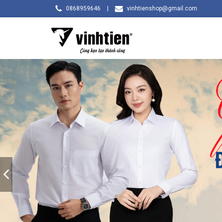
0868959646
|
vinhtienshop@gmail.com