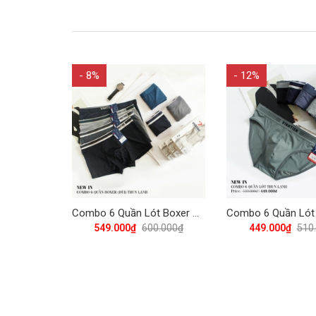
- 8%
- 12%
Combo 6 Quần Lót Boxer Nam Thun Lạnh Vĩnh Tiến QL - 04 - Nhiều Màu
549.000₫
600.000₫
449.000₫
510