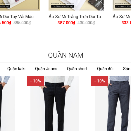
Áo Sơ Mi Dài Tay Vải Màu TC Regular Fit 385 Vĩnh Tiến -ZT5-G500 - Trắng
Áo Sơ Mi Trắng Trơn Dài Tay Slimfit 430 Vĩnh Tiến - LT3-G800
6.500₫
385.000₫
387.000₫
430.000₫
333.
QUẦN NAM
Quần kaki
Quần Jeans
Quần short
Quần đùi
Sản
- 10%
- 10%