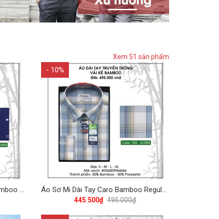
Xem 51 sản phẩm
- 10%
Áo Sơ Mi Ngắn Tay Họa Tiết Bamboo Regular Fit 445 Vĩnh Tiến - Nhiều Màu
Áo Sơ Mi Dài Tay Caro Bamboo Regular Fit 495 Vĩnh Tiến - Nhiều màu
445.500₫
495.000₫