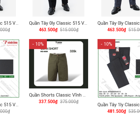
Quần Tây 0ly Classic 515 Vĩnh Tiến - Đen Xanh Muối Tiêu
Quần Tây 0ly Classic 515 Vĩnh Tiến - Đen Muối Tiêu
.000₫
463.500₫
515.000₫
463.500₫
515.
- 10%
- 10%
Quần Shorts Classic Vĩnh Tiến 375 - Nhiều Màu
337.500₫
375.000₫
Quần Tây 0ly Classic 515 Vĩnh Tiến - ND1-C535
.000₫
481.500₫
535.