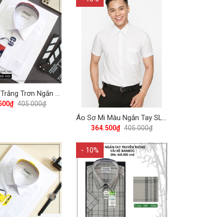
Áo Sơ Mi Trắng Trơn Ngắn Tay Regular 405 Vĩnh Tiến - LT0-G800
500₫
405.000₫
Áo Sơ Mi Màu Ngắn Tay SLimfit 405 Vĩnh Tiến - LT2-G800 - Trắng
364.500₫
405.000₫
- 10%