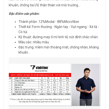
khuẩn, chống tia UV, thân thiện với môi trường...
Đ
ặ
c
đ
i
ể
m s
ả
n ph
ẩ
m:
Thành phần: 12%Modal - 88%Microfiber
Thiết kế: Form thường - Ngắn tay - Vạt ngang - Xẻ tà -
Có túi
Kỹ thuật: đường may tỉ mỉ tinh tế, nút đính chắc chắn
Màu sắc: nhiều màu
Đặc trưng: mềm mịn thoáng mát, chống nhăn, kháng
khuẩn...