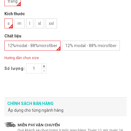
trắng
Kích thước
s
m
l
xl
xxl
Chất liệu
12%modal - 88%microfiber
12% modal - 88% microfiber
Hướng dẫn chọn size
Số lượng:
CHÍNH SÁCH BÁN HÀNG
Áp dụng cho từng ngành hàng
MIỄN PHÍ VẬN CHUYỂN
Quý khách sẽ chọn trong 3 mốc giao hàng: Trước 11 giờ, trước 16