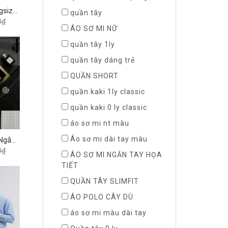
Áo Sơ Mi Ngắn Tay Bigsize Caro Bamboo Regular Fit 445 Vĩnh Tiến - Nhiều Màu
quần tây
0₫
ÁO SƠ MI NỮ
quần tây 1ly
quần tây dáng trẻ
QUẦN SHORT
quần kaki 1ly classic
quần kaki 0 ly classic
áo sơ mi nt màu
Áo sơ mi dài tay màu
Lẻ Size S - Áo Sơ Mi Ngắn Tay Caro Bamboo Regular Fit 365 Vĩnh Tiến - Vạt Bầu - Nhiều Màu
0₫
ÁO SƠ MI NGẮN TAY HỌA
TIẾT
QUẦN TÂY SLIMFIT
ÁO POLO CÂY DÙ
áo sơ mi màu dài tay