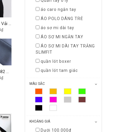
Quần tây 0 ly
áo caro ngắn tay
ÁO POLO DÁNG TRẺ
Áo Sơ Mi Dài Tay Màu Vải TC Regular Fit 399 Vĩnh Tiến - Nhiều màu
áo sơ mi dài tay
0₫
ÁO SƠ MI NGẮN TAY
ÁO SƠ MI DÀI TAY TRẮNG
SLIMFIT
quần lót boxer
quần lót tam giác
Quần Tây 0Ly Slimfit 482 Vĩnh Tiến - Nhiều Màu
0₫
MÀU SẮC
KHOẢNG GIÁ
Dưới 100.000₫