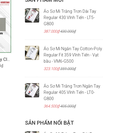
Áo Sơ Mi Trắng Trơn Dài Tay
Regular 430 Vĩnh Tiến - LT5-
G800
387.000₫
430.000₫
Áo Sơ Mi Ngắn Tay Cotton-Poly
Regular Fit 359 Vĩnh Tiến - Vạt
Quần KaKi Size Đại 0Ly Classic 615 Vĩnh Tiến - Nhiều Màu
bầu - VM6-G500
0₫
323.100₫
359.000₫
Áo Sơ Mi Trắng Trơn Ngắn Tay
Regular 405 Vĩnh Tiến - LT0-
G800
364.500₫
405.000₫
SẢN PHẨM NỔI BẬT