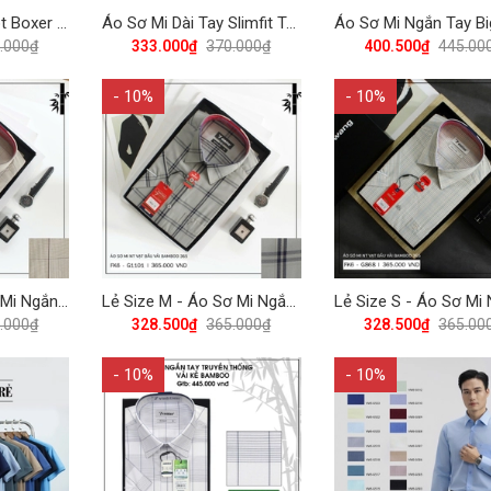
Combo 6 Quần Lót Boxer Nam Thun Lạnh Vĩnh Tiến QL - 04 - Nhiều Màu
Áo Sơ Mi Dài Tay Slimfit Tencel 370 Vĩnh Tiến - TT3-GA01 - Trắng
.000₫
333.000₫
370.000₫
400.500₫
445.00
- 10%
- 10%
Lẻ Size L - Áo Sơ Mi Ngắn Tay Caro Bamboo Regular Fit 365 Vĩnh Tiến - Vạt Bầu - Nhiều Màu
Lẻ Size M - Áo Sơ Mi Ngắn Tay Caro Bamboo Regular Fit 365 Vĩnh Tiến - Vạt Bầu - Nhiều Màu
.000₫
328.500₫
365.000₫
328.500₫
365.00
- 10%
- 10%