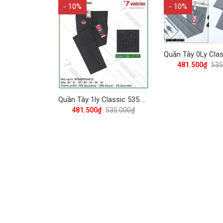
- 10%
- 10%
481.500₫
535
Quần Tây 1ly Classic 535 Vĩnh Tiến - Nhiều Màu
481.500₫
535.000₫