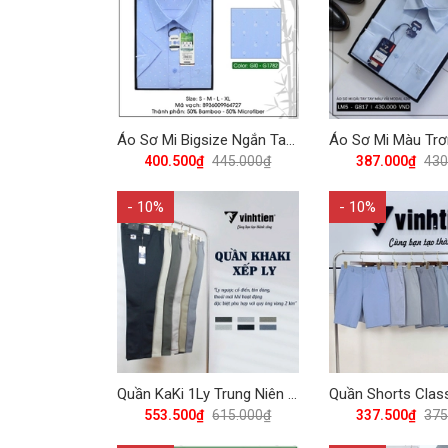
Áo Sơ Mi Bigsize Ngắn Tay Họa Tiết Bamboo Regular Fit 445 Vĩnh Tiến - Nhiều Màu
400.500₫
445.000₫
387.000₫
430
- 10%
- 10%
Quần KaKi 1Ly Trung Niên Classic 615 Vĩnh Tiến - Nhiều Màu
553.500₫
615.000₫
337.500₫
375