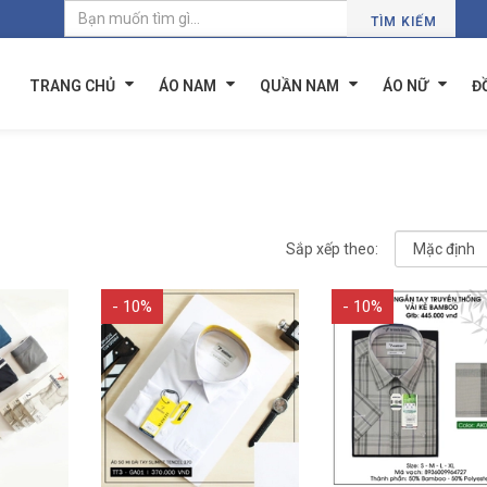
TÌM KIẾM
TRANG CHỦ
ÁO NAM
QUẦN NAM
ÁO NỮ
Đ
Sắp xếp theo:
- 10%
- 10%