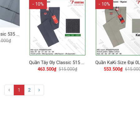
- 10%
- 10%
Quần Tây 0Ly Classic 535 Vĩnh Tiến - Nhiều Màu
.000₫
Quần Tây 0ly Classic 515 Vĩnh Tiến - Nhiều Màu
463.500₫
515.000₫
553.500₫
615.00
1
2