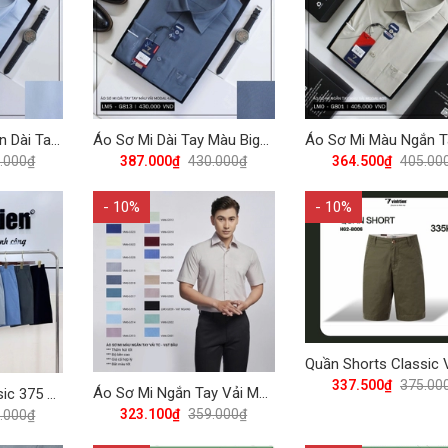
Áo Sơ Mi Màu Trơn Dài Tay Regular 430 Vĩnh Tiến - Nhiều Màu
Áo Sơ Mi Dài Tay Màu Bigsize Modal Regular 430 Vĩnh Tiến - Nhiều Màu
.000₫
387.000₫
430.000₫
364.500₫
405.00
- 10%
- 10%
337.500₫
375.00
Áo Sơ Mi Ngắn Tay Vải Màu TC Regular Fit 359 Vĩnh Tiến - Vạt bầu - Nhiều Màu
Quần Shorts Classic 375 Vĩnh Tiến - Nhiều Màu
323.100₫
359.000₫
.000₫