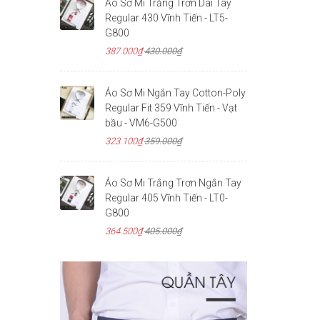
Áo Sơ Mi Trắng Trơn Dài Tay
Regular 430 Vĩnh Tiến - LT5-
G800
387.000₫
430.000₫
Áo Sơ Mi Ngắn Tay Cotton-Poly
Regular Fit 359 Vĩnh Tiến - Vạt
bầu - VM6-G500
323.100₫
359.000₫
Áo Sơ Mi Trắng Trơn Ngắn Tay
Regular 405 Vĩnh Tiến - LT0-
G800
364.500₫
405.000₫