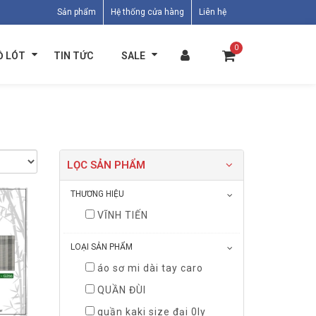
Sản phẩm
Hệ thống cửa hàng
Liên hệ
0
Ồ LÓT
TIN TỨC
SALE
LỌC SẢN PHẨM
THƯƠNG HIỆU
VĨNH TIẾN
LOẠI SẢN PHẨM
áo sơ mi dài tay caro
QUẦN ĐÙI
quần kaki size đại 0ly