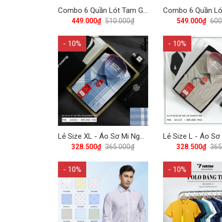
Combo 6 Quần Lót Tam Giác Nam Thun Lạnh Vĩnh Tiến QL - 03 - Nhiều Màu
449.000₫
510.000₫
549.000₫
600
- 10%
- 10%
Lẻ Size XL - Áo Sơ Mi Ngắn Tay Caro Bamboo Regular Fit 365 Vĩnh Tiến - Vạt Bầu - Nhiều Màu
328.500₫
365.000₫
328.500₫
365
- 10%
- 10%