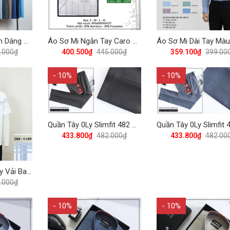
Áo Thun Polo Trơn Dáng Trẻ 365 Vĩnh Tiến - Nhiều Màu
Áo Sơ Mi Ngắn Tay Caro Bamboo Regular Fit 445 Vĩnh Tiến - Nhiều Màu
.000₫
400.500₫
445.000₫
359.100₫
399.00
- 10%
- 10%
Quần Tây 0Ly Slimfit 482 Vĩnh Tiến - Nhiều Màu ( Kẻ Ngang Chìm)
433.800₫
482.000₫
433.800₫
482.00
Áo Sơ Mi Ngắn Tay Vải Bamboo-Spandex Regular Fit 445 Vĩnh Tiến - Nhiều Màu
.000₫
- 10%
- 10%