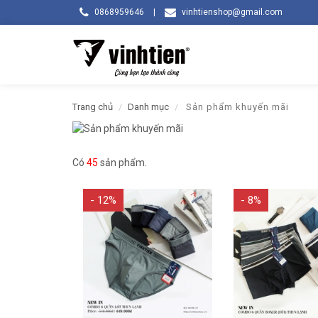
0868959646
|
vinhtienshop@gmail.com
Trang chủ
Danh mục
Sản phẩm khuyến mãi
Có
45
sản phẩm.
- 12%
- 8%