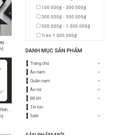
100.000₫ - 300.000₫
300.000₫ - 500.000₫
500.000₫ - 1.000.000₫
Trên 1.000.000₫
Áo Sơ Mi Màu Ngắn Tay Modal Regular 405 Vĩnh Tiến - Nhiều Màu
0₫
DANH MỤC SẢN PHẨM
Trang chủ
Áo nam
Quần nam
Áo nữ
Đồ lót
Tin tức
Quần Shorts Classic Vĩnh Tiến 375 - Nhiều Màu
Sale
0₫
SẢN PHẨM MỚI