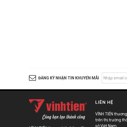
ĐĂNG KÝ NHẬN TIN KHUYẾN MÃI
LIÊN HỆ
VĨNH TIẾN thương
trên thị trường th
sở Việt Nam