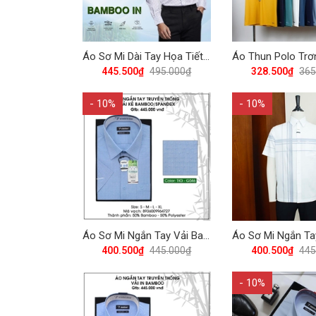
Áo Sơ Mi Dài Tay Họa Tiết Bamboo Regular Fit 495 Vĩnh Tiến - Nhiều Màu
445.500₫
495.000₫
328.500₫
365
- 10%
- 10%
Áo Sơ Mi Ngắn Tay Vải Bamboo-Spandex Regular Fit 445 Vĩnh Tiến - Nhiều Màu
400.500₫
445.000₫
400.500₫
445
- 10%