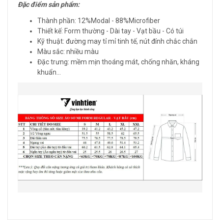
Đ
ặ
c
đ
i
ể
m s
ả
n ph
ẩ
m:
Thành phần: 12%Modal - 88%Microfiber
Thiết kế: Form thường - Dài tay - Vạt bầu - Có túi
Kỹ thuật: đường may tỉ mỉ tinh tế, nút đính chắc chắn
Màu sắc: nhiều màu
Đặc trưng: mềm mịn thoáng mát, chống nhăn, kháng
khuẩn...