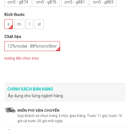
cm5 - g874
cm5 - g876
cm5 - g881
cm5 - g883
Kích thước
s
m
l
xl
Chất liệu
12%modal - 88%microfiber
Hướng dẫn chọn size
CHÍNH SÁCH BÁN HÀNG
Áp dụng cho từng ngành hàng
MIỄN PHÍ VẬN CHUYỂN
Quý khách sẽ chọn trong 3 mốc giao hàng: Trước 11 giờ, trước 16
giờ và trước 20 giờ mỗi ngày