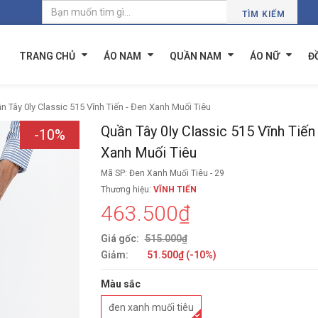
TÌM KIẾM
TRANG CHỦ
ÁO NAM
QUẦN NAM
ÁO NỮ
Đ
n Tây 0ly Classic 515 Vĩnh Tiến - Đen Xanh Muối Tiêu
Quần Tây 0ly Classic 515 Vĩnh Tiến
-10%
Xanh Muối Tiêu
Mã SP: Đen Xanh Muối Tiêu - 29
Thương hiệu:
VĨNH TIẾN
463.500₫
Giá gốc:
515.000₫
Giảm:
51.500₫ (-10%)
Màu sắc
đen xanh muối tiêu