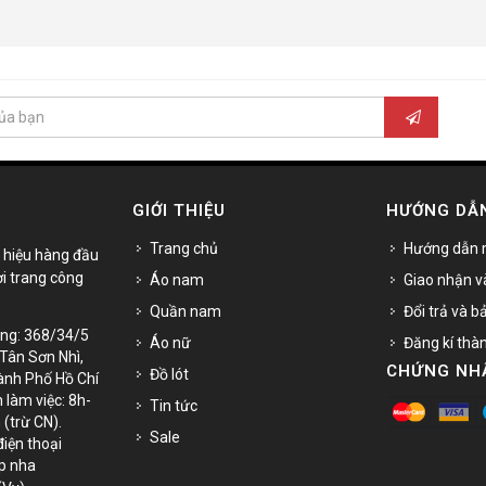
GIỚI THIỆU
HƯỚNG DẪ
Trang chủ
Hướng dẫn 
 hiệu hàng đầu
ời trang công
Áo nam
Giao nhận v
Quần nam
Đổi trả và 
àng: 368/34/5
Áo nữ
Đăng kí thà
.Tân Sơn Nhì,
CHỨNG NH
Đồ lót
ành Phố Hồ Chí
 làm việc: 8h-
Tin tức
 (trừ CN).
Sale
điện thoại
op nha