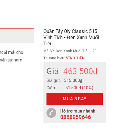
Quần Tây 0ly Classic 515
Vĩnh Tiến - Đen Xanh Muối
Tiêu
Mã SP: Đen Xanh Muối Tiêu - 29
hoải mái cho
Thương hiệu:
VĨNH TIẾN
 hiện sự nam
Giá:
463.500₫
Giá gốc:
515.000₫
Giảm:
51.500₫ (10%)
MUA NGAY
Hỗ trợ mua nhanh
0868959646