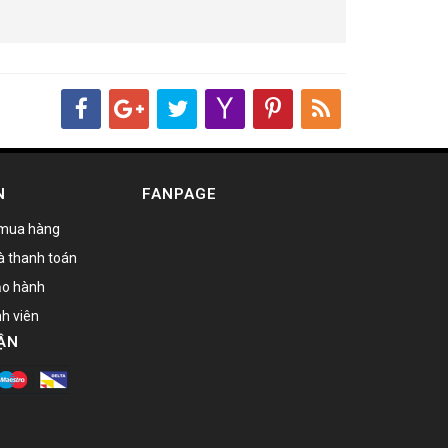
N
FANPAGE
mua hàng
à thanh toán
bảo hành
nh viên
ẬN