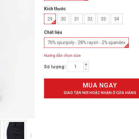
Kích thước
29
30
31
32
33
34
Chất liệu
70% spunpoly - 28% rayon - 2% spandex
Hướng dẫn chọn size
Số lượng:
MUA NGAY
GIAO TẬN NƠI HOẶC NHẬN Ở CỬA HÀNG