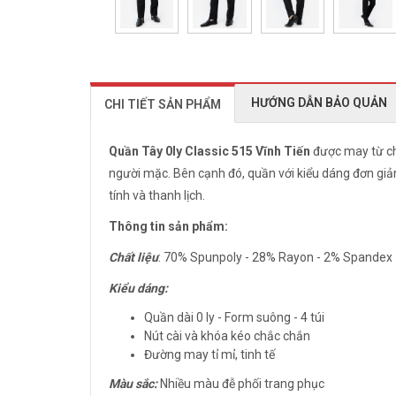
HƯỚNG DẪN BẢO QUẢN
CHI TIẾT SẢN PHẨM
Quần Tây 0ly Classic 515 Vĩnh Tiến
được may từ ch
người mặc. Bên cạnh đó, quần với kiểu dáng đơn giả
tính và thanh lịch.
Thông tin sản phẩm:
Chất liệu
: 70% Spunpoly - 28% Rayon - 2% Spandex
Kiểu dáng:
Quần dài 0 ly - Form suông - 4 túi
Nút cài và khóa kéo chắc chắn
Đường may tỉ mỉ, tinh tế
Màu sắc:
Nhiều màu đễ phối trang phục