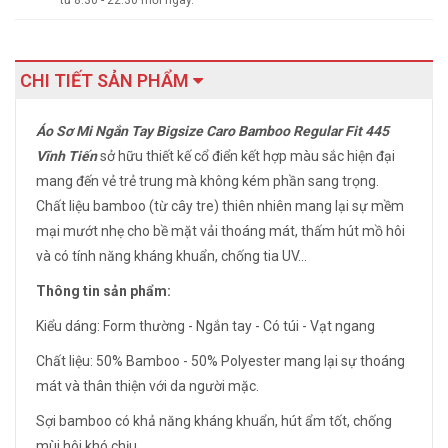
từ 8:30 - 22:30 mỗi ngày.
CHI TIẾT SẢN PHẨM
Áo Sơ Mi Ngắn Tay Bigsize Caro Bamboo Regular Fit 445
Vĩnh Tiến
sở hữu thiết kế cổ điển kết hợp màu sắc hiện đại
mang đến vẻ trẻ trung mà không kém phần sang trọng.
Chất liệu bamboo (từ cây tre) thiên nhiên mang lại sự mềm
mại mướt nhẹ cho bề mặt vải thoáng mát, thấm hút mồ hôi
và có tính năng kháng khuẩn, chống tia UV...
Thông tin sản phẩm:
Kiểu dáng: Form thường - Ngắn tay - Có túi - Vạt ngang
Chất liệu: 50% Bamboo - 50% Polyester mang lại sự thoáng
mát và thân thiện với da người mặc.
Sợi bamboo có khả năng kháng khuẩn, hút ẩm tốt, chống
mùi hôi khó chịu