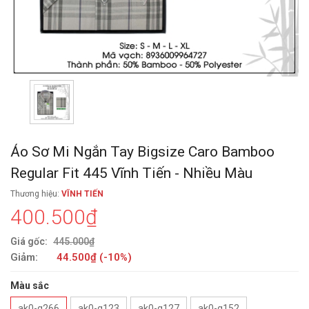
Áo Sơ Mi Ngắn Tay Bigsize Caro Bamboo
Regular Fit 445 Vĩnh Tiến - Nhiều Màu
Thương hiệu:
VĨNH TIẾN
400.500₫
Giá gốc:
445.000₫
Giảm:
44.500₫ (-10%)
Màu sắc
ak0-g266
ak0-g123
ak0-g127
ak0-g152