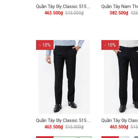
Quần Tây 0ly Classic 515 Vĩnh Tiến - ND1-C535
463.500₫
515.000₫
382.500₫
425
- 10%
- 10%
Quần Tây 0ly Classic 515 Vĩnh Tiến - Đen Xanh Muối Tiêu
463.500₫
515.000₫
463.500₫
515