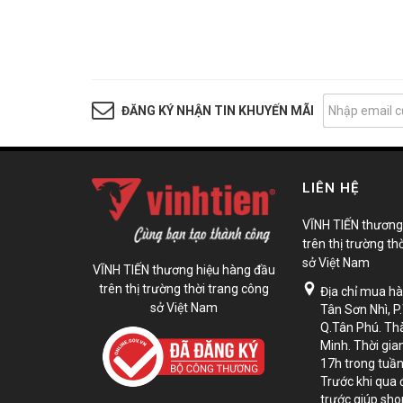
ĐĂNG KÝ NHẬN TIN KHUYẾN MÃI
LIÊN HỆ
VĨNH TIẾN thương
trên thị trường th
sở Việt Nam
VĨNH TIẾN thương hiệu hàng đầu
trên thị trường thời trang công
Địa chỉ mua h
sở Việt Nam
Tân Sơn Nhì, P
Q.Tân Phú. Th
Minh. Thời gian
17h trong tuần
Trước khi qua 
trước giúp sh