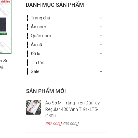
DANH MỤC SẢN PHẨM
Trang chủ
Áo nam
Quần nam
Áo nữ
Đồ lót
Quần tây 0 ly Vĩnh Tiến Size Đại 565 - Nhiều Màu
Tin tức
0₫
Sale
SẢN PHẨM MỚI
Áo Sơ Mi Trắng Trơn Dài Tay
Regular 430 Vĩnh Tiến - LT5-
G800
387.000₫
430.000₫