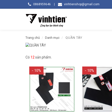
0868959646
|
vinhtienshop@gmail.com
Trang chủ
Danh mục
QUẦN TÂY
Có
12
sản phẩm.
- 10%
- 10%