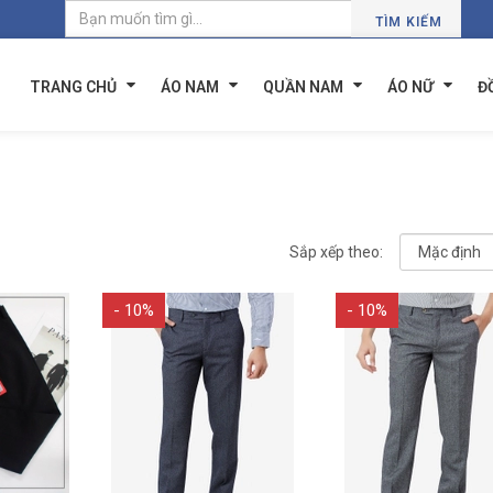
TÌM KIẾM
TRANG CHỦ
ÁO NAM
QUẦN NAM
ÁO NỮ
Đ
Sắp xếp theo:
- 10%
- 10%