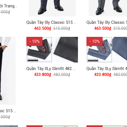
Quần Tây Nam Thời Trang Dáng Trẻ 425 Vĩnh Tiến - ND6-C914 - Đen
.000₫
Quần Tây 0ly Classic 515 Vĩnh Tiến - Xám Xanh Muối Tiêu
463.500₫
515.000₫
463.500₫
515.00
- 10%
- 10%
Quần Tây 0Ly Slimfit 482 Vĩnh Tiến - Nhiều Màu ( Kẻ Ngang Chìm)
433.800₫
482.000₫
433.800₫
482.00
Quần Tây 0ly Classic 515 Vĩnh Tiến - Đen Muối Tiêu
.000₫