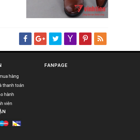
N
FANPAGE
mua hàng
à thanh toán
bảo hành
nh viên
ẬN