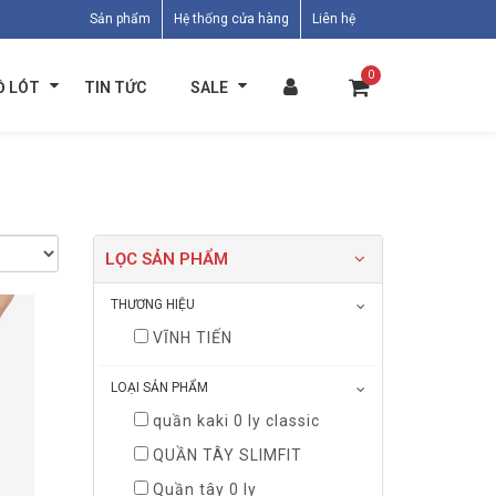
Sản phẩm
Hệ thống cửa hàng
Liên hệ
0
Ồ LÓT
TIN TỨC
SALE
LỌC SẢN PHẨM
THƯƠNG HIỆU
VĨNH TIẾN
LOẠI SẢN PHẨM
quần kaki 0 ly classic
QUẦN TÂY SLIMFIT
Quần tây 0 ly