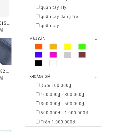
quần tây 1ly
quần tây dáng trẻ
Quần Tây 0ly Classic 515 Vĩnh Tiến - Xám Muối Tiêu
quần tây
0₫
MÀU SẮC
Quần Tây 0Ly Slimfit 482 Vĩnh Tiến - Nhiều Màu
KHOẢNG GIÁ
0₫
Dưới 100.000₫
100.000₫ - 300.000₫
300.000₫ - 500.000₫
500.000₫ - 1.000.000₫
Trên 1.000.000₫