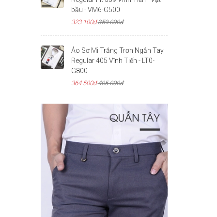
bầu - VM6-G500
323.100₫
359.000₫
Áo Sơ Mi Trắng Trơn Ngắn Tay
Regular 405 Vĩnh Tiến - LT0-
G800
364.500₫
405.000₫