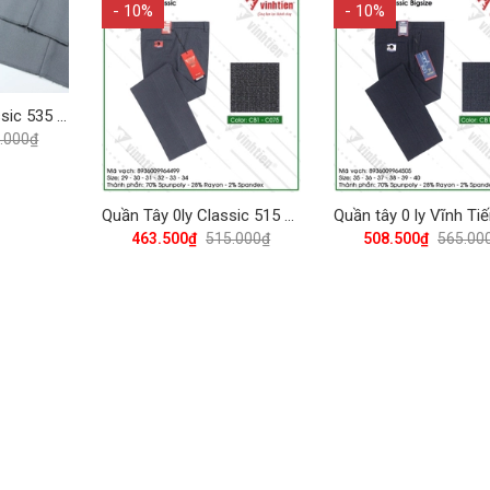
- 10%
- 10%
Quần Tây 0Ly Classic 535 Vĩnh Tiến - Nhiều Màu
.000₫
Quần Tây 0ly Classic 515 Vĩnh Tiến - Nhiều Màu
463.500₫
515.000₫
508.500₫
565.00