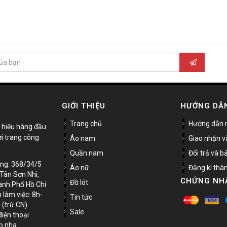
GIỚI THIỆU
HƯỚNG DẪ
Trang chủ
Hướng dẫn 
 hiệu hàng đầu
ời trang công
Áo nam
Giao nhận v
Quần nam
Đổi trả và 
àng: 368/34/5
Áo nữ
Đăng kí thà
.Tân Sơn Nhì,
CHỨNG NH
Đồ lót
ành Phố Hồ Chí
 làm việc: 8h-
Tin tức
 (trừ CN).
Sale
điện thoại
op nha