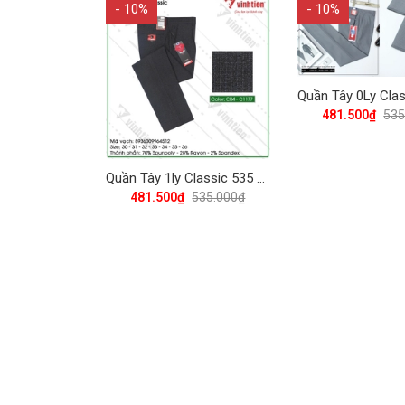
- 10%
- 10%
481.500₫
535
Quần Tây 1ly Classic 535 Vĩnh Tiến - Nhiều Màu
481.500₫
535.000₫