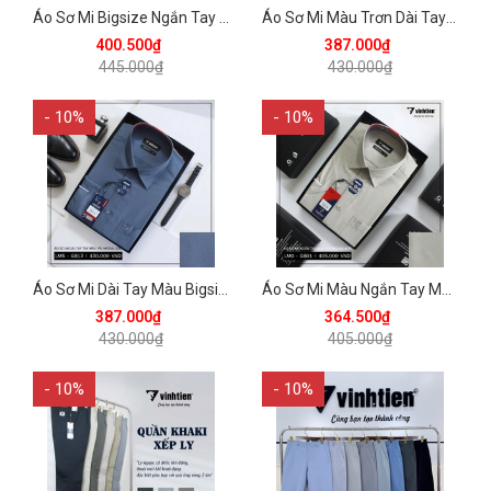
Áo Sơ Mi Bigsize Ngắn Tay Họa Tiết Bamboo Regular Fit 445 Vĩnh Tiến - Nhiều Màu
Áo Sơ Mi Màu Trơn Dài Tay Regular 430 Vĩnh Tiến - Nhiều Màu
400.500₫
387.000₫
445.000₫
430.000₫
- 10%
- 10%
Áo Sơ Mi Dài Tay Màu Bigsize Modal Regular 430 Vĩnh Tiến - Nhiều Màu
Áo Sơ Mi Màu Ngắn Tay Modal Regular 405 Vĩnh Tiến - Nhiều Màu
387.000₫
364.500₫
430.000₫
405.000₫
- 10%
- 10%