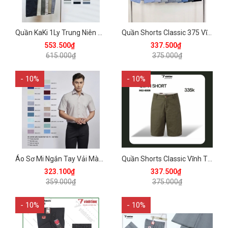
Quần KaKi 1Ly Trung Niên Classic 615 Vĩnh Tiến - Nhiều Màu
Quần Shorts Classic 375 Vĩnh Tiến - Nhiều Màu
553.500₫
337.500₫
615.000₫
375.000₫
- 10%
- 10%
Áo Sơ Mi Ngắn Tay Vải Màu TC Regular Fit 359 Vĩnh Tiến - Vạt bầu - Nhiều Màu
Quần Shorts Classic Vĩnh Tiến 375 - Nhiều Màu
323.100₫
337.500₫
359.000₫
375.000₫
- 10%
- 10%