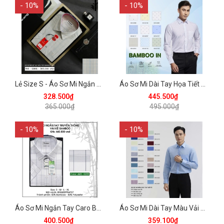
- 10%
- 10%
Lẻ Size S - Áo Sơ Mi Ngắn Tay Caro Bamboo Regular Fit 365 Vĩnh Tiến - Vạt Bầu - Nhiều Màu
Áo Sơ Mi Dài Tay Họa Tiết Bamboo Regular Fit 495 Vĩnh Tiến - Nhiều Màu
328.500₫
445.500₫
365.000₫
495.000₫
- 10%
- 10%
Áo Sơ Mi Ngắn Tay Caro Bamboo Regular Fit 445 Vĩnh Tiến - Nhiều Màu
Áo Sơ Mi Dài Tay Màu Vải TC Regular Fit 399 Vĩnh Tiến - Nhiều màu
400.500₫
359.100₫