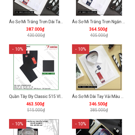
Áo Sơ Mi Trắng Trơn Dài Tay Regular 430 Vĩnh Tiến - LT5-G800
Áo Sơ Mi Trắng Trơn Ngắn Tay Regular 405 Vĩnh Tiến - LT0-G800
387.000₫
364.500₫
430.000₫
405.000₫
- 10%
- 10%
Quần Tây 0ly Classic 515 Vĩnh Tiến - ND1-C535
Áo Sơ Mi Dài Tay Vải Màu TC Regular Fit 385 Vĩnh Tiến -ZT5-G500 - Trắng
463.500₫
346.500₫
515.000₫
385.000₫
- 10%
- 10%