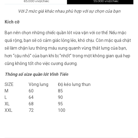
Với 2 mức giá khác nhau phù hợp với sự chọn của bạn
Kích cỡ
Bạn nên chọn những chiếc quần lót vừa vặn với cơ thể. Nếu mặc
quá rộng, bạn sẽ có cảm giác lỏng lẻo, khó chịu. Còn mặc quá chật
sẽ làm chặn lưu thông máu xung quanh vùng thắt lưng của bạn,
hơn “cậu nhỏ” của bạn khi bị ‘’nhốt’’ trong một không gian quá hẹp
cũng không tốt cho việc cương dương.
Thông số size quần lót Vĩnh Tiến
SIZE
Vòng lưng
Độ kéo lưng thun
M
60
85
L
64
90
XL
68
95
XXL
72
100