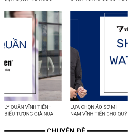
CHO NHÀ CỬA TINH
NGẮN TAY VĨNH TIẾN
TƯƠM ĐÓN TẾT
LY QUẦN VĨNH TIẾN–
LỰA CHỌN ÁO SƠ MI
BIỂU TƯỢNG GIÀ NUA
NAM VĨNH TIẾN CHO QUÝ
HAY SỰ LỰA CHỌN CỦA
ÔNG MỆNH THỦY
KẺ SÀNH SỎI.
CHUYÊN ĐỀ