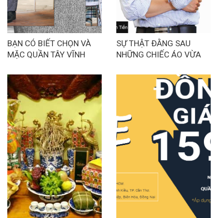
BẠN CÓ BIẾT CHỌN VÀ
SỰ THẬT ĐẰNG SAU
MẶC QUẦN TÂY VĨNH
NHỮNG CHIẾC ÁO VỪA
TIẾN ĐÚNG CÁCH???
ĐẸP VỪA RẺ