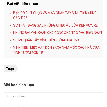
Bài viết liên quan
BẠN CÓ BIẾT CHỌN VÀ MẶC QUẦN TÂY VĨNH TIẾN ĐÚNG
CÁCH???
SỰ THẬT ĐẰNG SAU NHỮNG CHIẾC ÁO VỪA ĐẸP VỪA RẺ
NHỮNG BÀI VĂN KHẤN ÔNG CÔNG ÔNG TÁO PHỔ BIẾN NHẤT
SƠ MI, QUẦN TÂY VĨNH TIẾN - ĐỒNG GIÁ 159
VĨNH TIẾN_MẸO VẶT DỌN SẠCH NẤM MỐC CHO NHÀ CỬA
TINH TƯƠM ĐÓN TẾT
Tags
Mời bạn bình luận