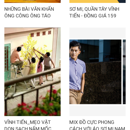
NHỮNG BÀI VĂN KHẤN
SƠ MI, QUẦN TÂY VĨNH
ÔNG CÔNG ÔNG TÁO
TIẾN - ĐỒNG GIÁ 159
PHỔ BIẾN NHẤT
VĨNH TIẾN_MẸO VẶT
MIX ĐỒ CỰC PHONG
DỌN SẠCH NẤM MỐC
CÁCH VỚI ÁO SƠ MI NAM