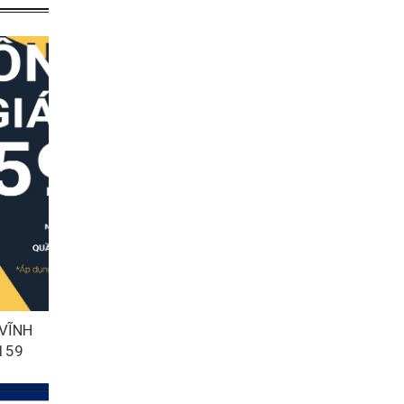
 VĨNH
 159