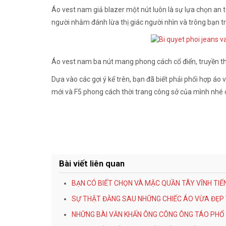
Áo vest nam giả blazer một nút luôn là sự lựa chọn a
người nhằm đánh lừa thị giác người nhìn và trông bạn t
Áo vest nam ba nút mang phong cách cổ điển, truyền t
Dựa vào các gợi ý kể trên, bạn đã biết phải phối hợp áo
mới và F5 phong cách thời trang công sở của mình nhé c
Bài viết liên quan
BẠN CÓ BIẾT CHỌN VÀ MẶC QUẦN TÂY VĨNH TIẾ
SỰ THẬT ĐẰNG SAU NHỮNG CHIẾC ÁO VỪA ĐẸP
NHỮNG BÀI VĂN KHẤN ÔNG CÔNG ÔNG TÁO PHỔ 