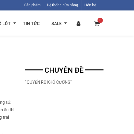
Sản phẩm
Hệ thống cửa hàng
Liên hệ
0
Ồ LÓT
TIN TỨC
SALE
CHUYÊN ĐỀ
"QUYẾN RŨ KHÓ CƯỠNG"
ng sở.
n âu thì
 trai