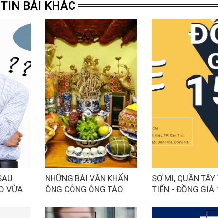
TIN BÀI KHÁC
SAU
NHỮNG BÀI VĂN KHẤN
SƠ MI, QUẦN TÂY
O VỪA
ÔNG CÔNG ÔNG TÁO
TIẾN - ĐỒNG GIÁ
PHỔ BIẾN NHẤT