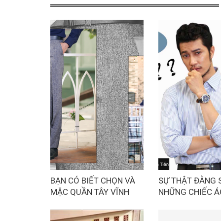
BẠN CÓ BIẾT CHỌN VÀ
SỰ THẬT ĐẰNG 
MẶC QUẦN TÂY VĨNH
NHỮNG CHIẾC Á
TIẾN ĐÚNG CÁCH???
ĐẸP VỪA RẺ