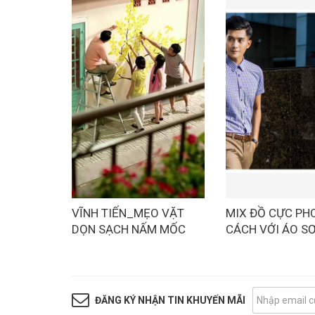
VĨNH TIẾN_MẸO VẶT
MIX ĐỒ CỰC PH
DỌN SẠCH NẤM MỐC
CÁCH VỚI ÁO SƠ
CHO NHÀ CỬA TINH
NAM NGẮN TAY 
TƯƠM ĐÓN TẾT
TIẾN
ĐĂNG KÝ NHẬN TIN KHUYẾN MÃI