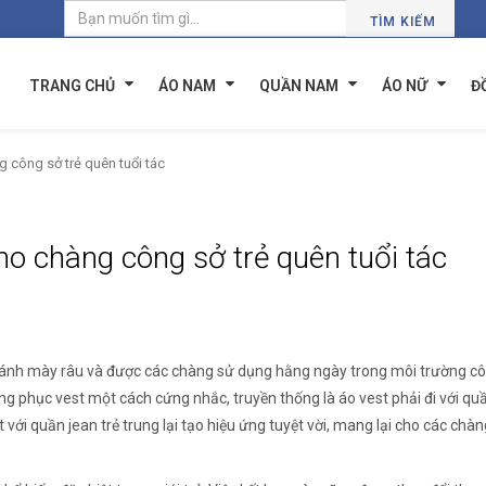
TÌM KIẾM
TRANG CHỦ
ÁO NAM
QUẦN NAM
ÁO NỮ
Đ
g công sở trẻ quên tuổi tác
cho chàng công sở trẻ quên tuổi tác
a cánh mày râu và được các chàng sử dụng hằng ngày trong môi trường cô
ng phục vest một cách cứng nhắc, truyền thống là áo vest phải đi với quầ
 với quần jean trẻ trung lại tạo hiệu ứng tuyệt vời, mang lại cho các chàng