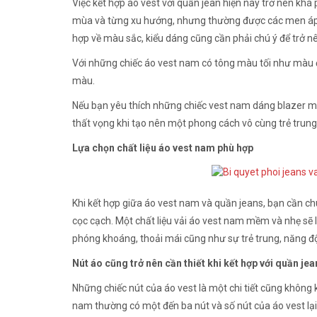
Việc kết hợp áo vest với quần jean hiện nay trở nên khá 
mùa và từng xu hướng, nhưng thường được các men áp 
hợp về màu sắc, kiểu dáng cũng cần phải chú ý để trở nê
Với những chiếc áo vest nam có tông màu tối như màu đ
màu.
Nếu bạn yêu thích những chiếc vest nam dáng blazer m
thất vọng khi tạo nên một phong cách vô cùng trẻ trung
Lựa chọn chất liệu áo vest nam phù hợp
Khi kết hợp giữa áo vest nam và quần jeans, bạn cần chú
cọc cạch. Một chất liệu vải áo vest nam mềm và nhẹ sẽ 
phóng khoáng, thoải mái cũng như sự trẻ trung, năng 
Nút áo cũng trở nên cần thiết khi kết hợp với quần jea
Những chiếc nút của áo vest là một chi tiết cũng không
nam thường có một đến ba nút và số nút của áo vest lại