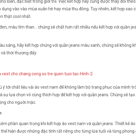
phổ biến, đặc biệt trong giới trẻ. Việc kết hợp này cũng được thay đổi the
dụng vào vào mùa xuân hè hay mùa thu đông. Tuy nhiên, kết hợp sao 
n thật cool nhất.
en, màu tím than... chúng sẽ chất hơn rất nhiều nếu kết hợp với quần j
àu sáng, hãy kết hợp chúng với quần jeans màu xanh, chúng sẽ không k
 và thời thượng đấy.
 ý tới chất liệu vải áo vest nam để không làm bộ trang phục của mình tr
là sự lựa chọn vô cùng thích hợp để kết hợp với quần jeans. Chúng sẽ tạ
động cho người mặc.
n
 kém phần quan trọng khi kết hợp áo vest nam và quần jeans. Thiết kế áo
 thể hiện được những đặc tính rất riêng cho từng lứa tuổi và từng phong 