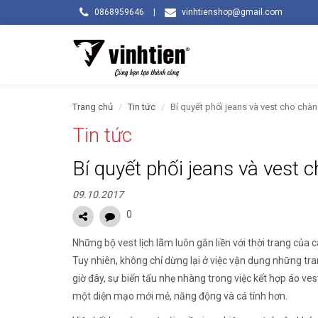
0868959646
|
vinhtienshop@gmail.com
Trang chủ
Tin tức
Bí quyết phối jeans và vest cho chàn
Tin tức
Bí quyết phối jeans và vest 
09.10.2017
0
Những bộ vest lịch lãm luôn gắn liền với thời trang củ
Tuy nhiên, không chỉ dừng lại ở việc vận dụng những tra
giờ đây, sự biến tấu nhẹ nhàng trong việc kết hợp áo vest
một diện mạo mới mẻ, năng động và cá tính hơn.