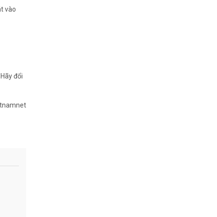
át vào
 Hãy đổi
etnamnet