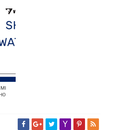
 MI
CHO
THỦY