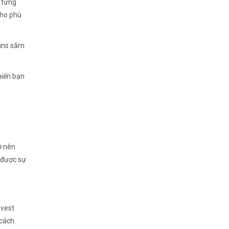
o từng
cho phù
eans sẫm
hiến bạn
ở nên
o được sự
 vest
cách.