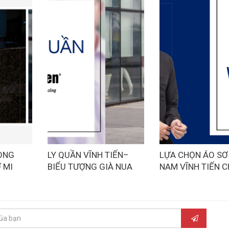
ONG
LY QUẦN VĨNH TIẾN–
LỰA CHỌN ÁO SƠ
 MI
BIỂU TƯỢNG GIÀ NUA
NAM VĨNH TIẾN 
VĨNH
HAY SỰ LỰA CHỌN CỦA
QUÝ ÔNG MỆNH 
KẺ SÀNH SỎI.