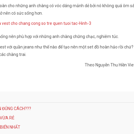
n toàn cho những anh chàng có vóc dáng mảnh dẻ bởi nó không quá ôm s
rở nên có sức sống hơn.
hống nên phù hợp với những anh chàng chững chạc, nghiêm túc.
 vest với quần jeans như thế nào để tạo nên một set đồ hoàn hảo rồi chứ?
ác chàng trai.
Theo Nguyễn Thu Hiền Vi
N ĐÚNG CÁCH???
 VỪA RẺ
BIẾN NHẤT