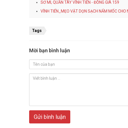
SƠ MI, QUẦN TÂY VĨNH TIẾN - ĐỒNG GIÁ 159
VĨNH TIẾN_MẸO VẶT DỌN SẠCH NẤM MỐC CHO 
Tags
Mời bạn bình luận
Gửi bình luận