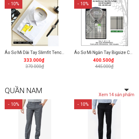
- 10%
- 10%
Áo Sơ Mi Dài Tay Slimfit Tencel 370 Vĩnh Tiến - TT3-GA01 - Trắng
Áo Sơ Mi Ngắn Tay Bigsize Caro Bamboo Regular Fit 445 Vĩnh Tiến - Nhiều Màu
333.000₫
400.500₫
370.000₫
445.000₫
QUẦN NAM
Xem 14 sản phẩm
- 10%
- 10%