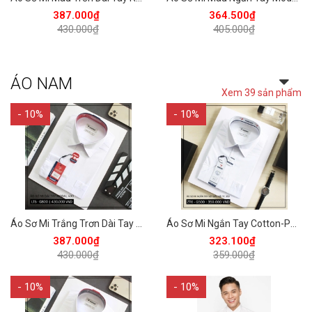
387.000₫
364.500₫
430.000₫
405.000₫
ÁO NAM
Xem 39 sản phẩm
- 10%
- 10%
Áo Sơ Mi Trắng Trơn Dài Tay Regular 430 Vĩnh Tiến - LT5-G800
Áo Sơ Mi Ngắn Tay Cotton-Poly Regular Fit 359 Vĩnh Tiến - Vạt bầu - VM6-G500
387.000₫
323.100₫
430.000₫
359.000₫
- 10%
- 10%