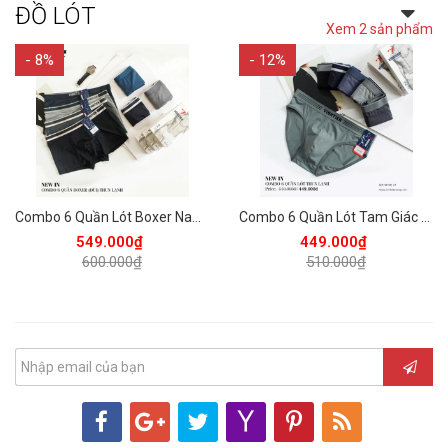
ĐỒ LÓT
Xem 2 sản phẩm
- 8%
- 12%
Combo 6 Quần Lót Boxer Nam Thun Lạnh Vĩnh Tiến QL - 04 - Nhiều Màu
Combo 6 Quần Lót Tam Giác Nam Thun Lạnh Vĩnh Tiến QL - 03 - Nhiều Màu
549.000₫
449.000₫
600.000₫
510.000₫