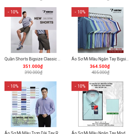
- 10%
- 10%
Quần Shorts Bigsize Classic Vĩnh Tiến 390 - Nhiều Màu
Áo Sơ Mi Màu Ngắn Tay Bigsize Modal Regular 405 Vĩnh Tiến - Nhiều Màu
351.000₫
364.500₫
390.000₫
405.000₫
- 10%
- 10%
Áo Sơ Mi Màu Trơn Dài Tay Regular 430 Vĩnh Tiến - Nhiều Màu
Áo Sơ Mi Màu Ngắn Tay Modal Regular 405 Vĩnh Tiến - Nhiều Màu