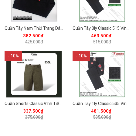
Quần Tây Nam Thời Trang Dáng Trẻ 425 Vĩnh Tiến - ND6-C914 - Đen
Quần Tây 0ly Classic 515 Vĩnh Tiến - ND1-C535
382.500₫
463.500₫
425.000₫
515.000₫
- 10%
- 10%
Quần Shorts Classic Vĩnh Tiến 375 - Nhiều Màu
Quần Tây 1ly Classic 535 Vĩnh Tiến - Nhiều Màu
337.500₫
481.500₫
375.000₫
535.000₫