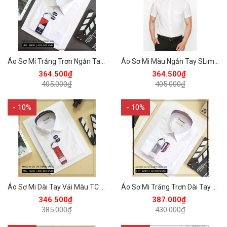
Áo Sơ Mi Trắng Trơn Ngắn Tay Regular 405 Vĩnh Tiến - LT0-G800
Áo Sơ Mi Màu Ngắn Tay SLimfit 405 Vĩnh Tiến - LT2-G800 - Trắng
364.500₫
364.500₫
405.000₫
405.000₫
- 10%
- 10%
Áo Sơ Mi Dài Tay Vải Màu TC Regular Fit 385 Vĩnh Tiến -ZT5-G500 - Trắng
Áo Sơ Mi Trắng Trơn Dài Tay Slimfit 430 Vĩnh Tiến - LT3-G800
346.500₫
387.000₫
385.000₫
430.000₫